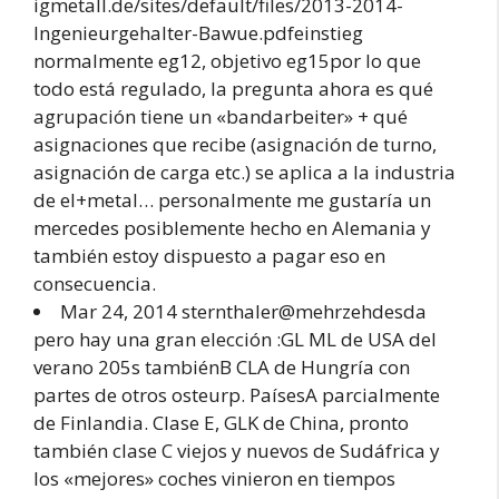
igmetall.de/sites/default/files/2013-2014-
Ingenieurgehalter-Bawue.pdfeinstieg
normalmente eg12, objetivo eg15por lo que
todo está regulado, la pregunta ahora es qué
agrupación tiene un «bandarbeiter» + qué
asignaciones que recibe (asignación de turno,
asignación de carga etc.) se aplica a la industria
de el+metal… personalmente me gustaría un
mercedes posiblemente hecho en Alemania y
también estoy dispuesto a pagar eso en
consecuencia.
Mar 24, 2014 sternthaler@mehrzehdesda
pero hay una gran elección :GL ML de USA del
verano 205s tambiénB CLA de Hungría con
partes de otros osteurp. PaísesA parcialmente
de Finlandia. Clase E, GLK de China, pronto
también clase C viejos y nuevos de Sudáfrica y
los «mejores» coches vinieron en tiempos