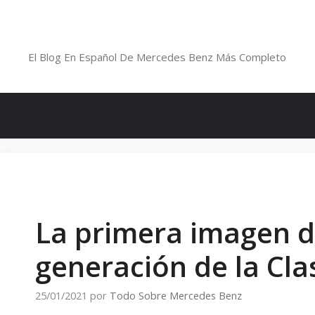
Saltar
al
Blog De Mercedes-Benz En Españ
contenido
El Blog En Español De Mercedes Benz Más Completo
La primera imagen d
generación de la Cla
25/01/2021
por
Todo Sobre Mercedes Benz