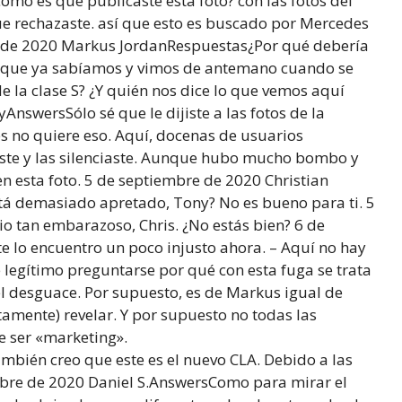
o es que publicaste esta foto? con las fotos del
ue rechazaste. así que esto es buscado por Mercedes
 de 2020 Markus JordanRespuestas¿Por qué debería
o que ya sabíamos y vimos de antemano cuando se
de la clase S? ¿Y quién nos dice lo que vemos aquí
swersSólo sé que le dijiste a las fotos de la
s no quiere eso. Aquí, docenas de usuarios
caste y las silenciaste. Aunque hubo mucho bombo y
en esta foto. 5 de septiembre de 2020 Christian
á demasiado apretado, Tony? No es bueno para ti. 5
 tan embarazoso, Chris. ¿No estás bien? 6 de
 lo encuentro un poco injusto ahora. – Aquí no hay
e legítimo preguntarse por qué con esta fuga se trata
l desguace. Por supuesto, es de Markus igual de
tamente) revelar. Y por supuesto no todas las
e ser «marketing».
bién creo que este es el nuevo CLA. Debido a las
mbre de 2020 Daniel S.AnswersComo para mirar el