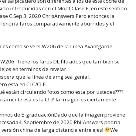
el salpicadero son diferentes a los de este coche de
sido introducidas con el Mopf Clase E, en este sentido
ase C.Sep 3, 2020 ChrisAnswers Pero entonces la
. Tendría faros comparativamente aburridos y el
 es como se ve el W206 de la Línea Avantgarde
W206. Tiene los faros DL filtrados que también se
ejos en términos de revelar.
pera que la línea de amg sea genial.
ero está en CLC/CLE.
 están circulando fotos como esta por ustedes????
amente esa es la C! ¡Y la imagen es ciertamente
lumnos de E-graduaciónDado que la imagen proviene
ocesada4. Septiembre de 2020 PhilAnswers podría
la versión china de larga distancia entre ejes!
We