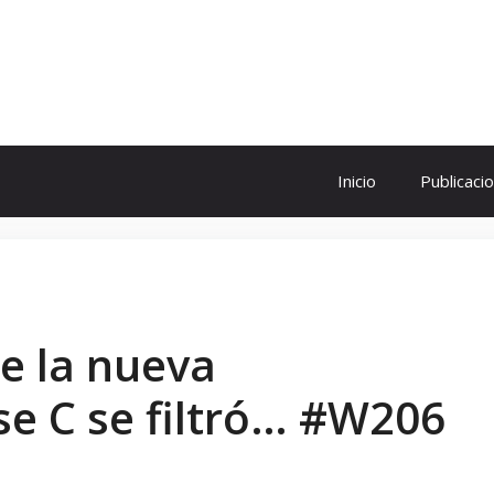
ol
Inicio
Publicaci
e la nueva
se C se filtró… #W206