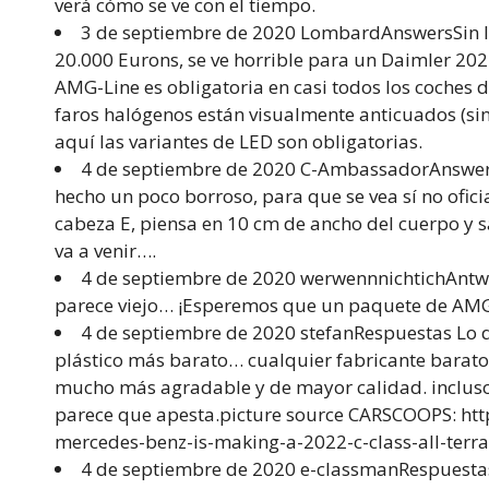
verá cómo se ve con el tiempo.
3 de septiembre de 2020 LombardAnswersSin la
20.000 Eurons, se ve horrible para un Daimler 20
AMG-Line es obligatoria en casi todos los coches 
faros halógenos están visualmente anticuados (sin
aquí las variantes de LED son obligatorias.
4 de septiembre de 2020 C-AmbassadorAnswers
hecho un poco borroso, para que se vea sí no ofici
cabeza E, piensa en 10 cm de ancho del cuerpo y s
va a venir….
4 de septiembre de 2020 werwennnichtichAntwo
parece viejo… ¡Esperemos que un paquete de AMG
4 de septiembre de 2020 stefanRespuestas Lo qu
plástico más barato… cualquier fabricante barato
mucho más agradable y de mayor calidad. incluso 
parece que apesta.picture source CARSCOOPS: htt
mercedes-benz-is-making-a-2022-c-class-all-ter
4 de septiembre de 2020 e-classmanRespuestas