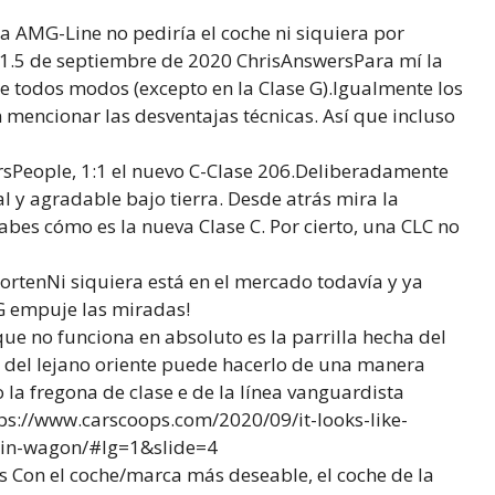
 AMG-Line no pediría el coche ni siquiera por
21.5 de septiembre de 2020 ChrisAnswersPara mí la
de todos modos (excepto en la Clase G).Igualmente los
 mencionar las desventajas técnicas. Así que incluso
People, 1:1 el nuevo C-Clase 206.Deliberadamente
al y agradable bajo tierra. Desde atrás mira la
abes cómo es la nueva Clase C. Por cierto, una CLC no
rtenNi siquiera está en el mercado todavía y ya
 empuje las miradas!
e no funciona en absoluto es la parrilla hecha del
 del lejano oriente puede hacerlo de una manera
la fregona de clase e de la línea vanguardista
ps://www.carscoops.com/2020/09/it-looks-like-
rain-wagon/#lg=1&slide=4
 Con el coche/marca más deseable, el coche de la