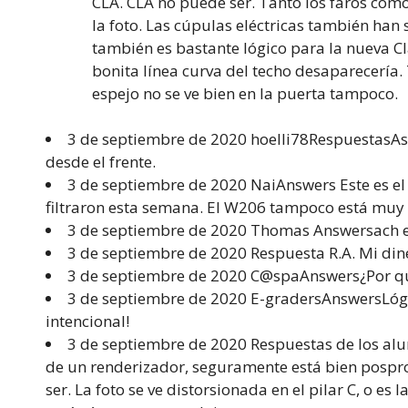
CLA. CLA no puede ser. Tanto los faros como 
la foto. Las cúpulas eléctricas también han 
también es bastante lógico para la nueva Cl
bonita línea curva del techo desaparecería
espejo no se ve bien en la puerta tampoco.
3 de septiembre de 2020 hoelli78RespuestasAsí
desde el frente.
3 de septiembre de 2020 NaiAnswers Este es el 
filtraron esta semana. El W206 tampoco está muy l
3 de septiembre de 2020 Thomas Answersach es
3 de septiembre de 2020 Respuesta R.A. Mi din
3 de septiembre de 2020 C@spaAnswers¿Por qué
3 de septiembre de 2020 E-gradersAnswersLógic
intencional!
3 de septiembre de 2020 Respuestas de los a
de un renderizador, seguramente está bien pospr
ser. La foto se ve distorsionada en el pilar C, o es 