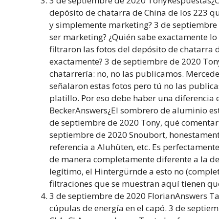
3 de septiembre de 2020 TonyRespuestas¿Cóm
depósito de chatarra de China de los 223 q
y simplemente marketing? 3 de septiembre
ser marketing? ¿Quién sabe exactamente l
filtraron las fotos del depósito de chatarra 
exactamente? 3 de septiembre de 2020 TonyAn
chatarrería: no, no las publicamos. Mercede
señalaron estas fotos pero tú no las publi
platillo. Por eso debe haber una diferencia 
BeckerAnswers¿El sombrero de aluminio est
de septiembre de 2020 Tony, qué comentario
septiembre de 2020 Snoubort, honestamente
referencia a Aluhüten, etc. Es perfectament
de manera completamente diferente a la de
legítimo, el Hintergürnde a esto no (comple
filtraciones que se muestran aquí tienen qu
3 de septiembre de 2020 FlorianAnswers Tam
cúpulas de energía en el capó. 3 de septie