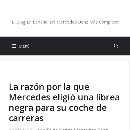
Saltar
al
Blog De Mercedes-Benz En Español
contenido
El Blog En Español De Mercedes Benz Más Completo
Menú
La razón por la que
Mercedes eligió una librea
negra para su coche de
carreras