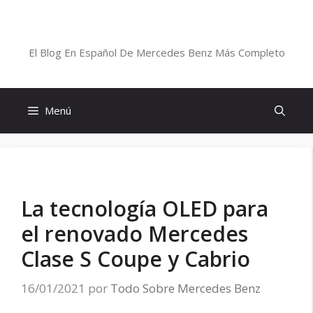
Saltar
al
Blog De Mercedes-Benz En Español
contenido
El Blog En Español De Mercedes Benz Más Completo
Menú
La tecnología OLED para
el renovado Mercedes
Clase S Coupe y Cabrio
16/01/2021
por
Todo Sobre Mercedes Benz