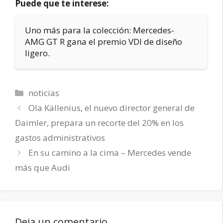
Puede que te interese:
Uno más para la colección: Mercedes-
AMG GT R gana el premio VDI de diseño
ligero.
Categorías
noticias
Ola Källenius, el nuevo director general de
Daimler, prepara un recorte del 20% en los
gastos administrativos
En su camino a la cima – Mercedes vende
más que Audi
Deja un comentario