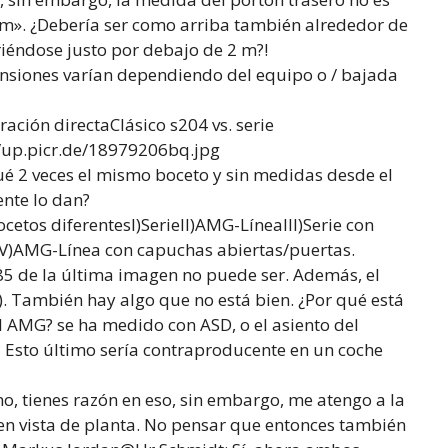
mm». ¿Debería ser como arriba también alrededor de
iéndose justo por debajo de 2 m?!
nsiones varían dependiendo del equipo o / bajada
ción directaClásico s204 vs. serie
//up.picr.de/18979206bq.jpg
ué 2 veces el mismo boceto y sin medidas desde el
ente lo dan?
cetos diferentesI)SerieII)AMG-LíneaIII)Serie con
rV)AMG-Línea con capuchas abiertas/puertas.
5 de la última imagen no puede ser. Además, el
d). También hay algo que no está bien. ¿Por qué está
el AMG? se ha medido con ASD, o el asiento del
 Esto último sería contraproducente en un coche
o, tienes razón en eso, sin embargo, me atengo a la
en vista de planta. No pensar que entonces también