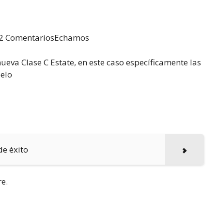
e12 ComentariosEchamos
ueva Clase C Estate, en este caso específicamente las
delo
de éxito
re.