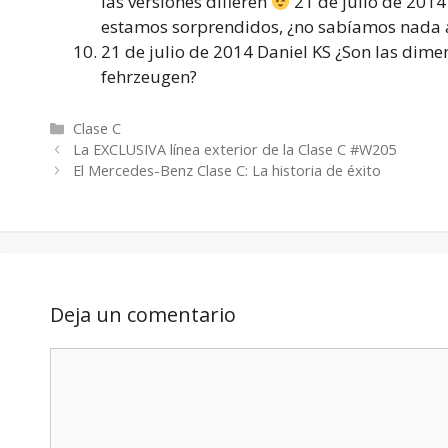
las versiones difieren
21 de julio de 201
estamos sorprendidos, ¿no sabíamos nada 
21 de julio de 2014 Daniel KS ¿Son las dime
fehrzeugen?
Categorías
Clase C
La EXCLUSIVA línea exterior de la Clase C #W205
El Mercedes-Benz Clase C: La historia de éxito
Deja un comentario
Comentario