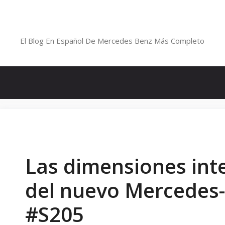
Saltar
al
Blog De Mercedes-Benz En Españ
contenido
El Blog En Español De Mercedes Benz Más Completo
Las dimensiones inte
del nuevo Mercedes-
#S205