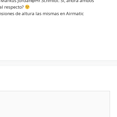
4 Markus Jordan@Hr.Schmidt: Sí, ahora ambos
al respecto?
nsiones de altura las mismas en Airmatic