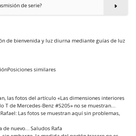
smisión de serie?
ión de bienvenida y luz diurna mediante guías de luz
siónPosiciones similares
n, las fotos del artículo «Las dimensiones interiores
elo T de Mercedes-Benz #S205» no se muestran…
afael: Las fotos se muestran aquí sin problemas,
aja de nuevo… Saludos Rafa
, sin embargo, la medida del portón trasero no es