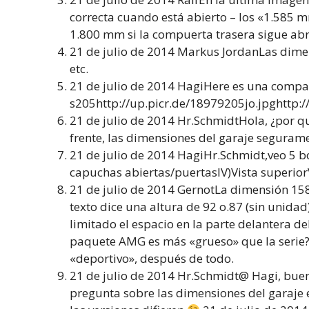
correcta cuando está abierto – los «1.585 
1.800 mm si la compuerta trasera sigue abr
21 de julio de 2014 Markus JordanLas dime
etc.
21 de julio de 2014 HagiHere es una compara
s205http://up.picr.de/18979205jo.jpghttp:
21 de julio de 2014 Hr.SchmidtHola, ¿por q
frente, las dimensiones del garaje seguram
21 de julio de 2014 HagiHr.Schmidt,veo 5 bo
capuchas abiertas/puertasIV)Vista superio
21 de julio de 2014 GernotLa dimensión 158
texto dice una altura de 92 o.87 (sin unida
limitado el espacio en la parte delantera d
paquete AMG es más «grueso» que la serie?
«deportivo», después de todo.
21 de julio de 2014 Hr.Schmidt@ Hagi, buen
pregunta sobre las dimensiones del garaje 