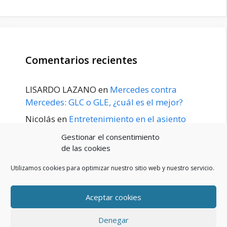
Comentarios recientes
LISARDO LAZANO
en
Mercedes contra
Mercedes: GLC o GLE, ¿cuál es el mejor?
Nicolás
en
Entretenimiento en el asiento
trasero para el GLE / GLS disponible a
Gestionar el consentimiento
principios de 2020
de las cookies
Utilizamos cookies para optimizar nuestro sitio web y nuestro servicio.
Aceptar cookies
POLÍTICA DE PRIVACIDAD
Aviso Legal
Denegar
Política de cookies (UE)
Contacto