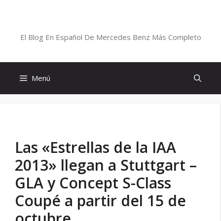
Saltar
al
Blog De Mercedes-Benz En Español
contenido
El Blog En Español De Mercedes Benz Más Completo
Menú
Las «Estrellas de la IAA
2013» llegan a Stuttgart –
GLA y Concept S-Class
Coupé a partir del 15 de
octubre