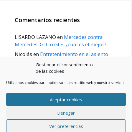
Comentarios recientes
LISARDO LAZANO
en
Mercedes contra
Mercedes: GLC o GLE, ¿cuál es el mejor?
Nicolás
en
Entretenimiento en el asiento
trasero para el GLE / GLS disponible a
Gestionar el consentimiento
principios de 2020
de las cookies
Utilizamos cookies para optimizar nuestro sitio web y nuestro servicio.
Aceptar cookies
POLÍTICA DE PRIVACIDAD
Aviso Legal
Denegar
Política de cookies (UE)
Contacto
© 2026 Blog De Mercedes-Benz En Español
• Creado con
Ver preferencias
GeneratePress