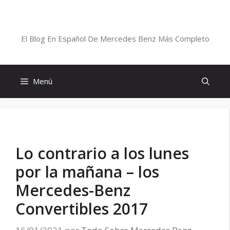
Saltar
al
Blog De Mercedes-Benz En Español
contenido
El Blog En Español De Mercedes Benz Más Completo
Menú
Lo contrario a los lunes
por la mañana – los
Mercedes-Benz
Convertibles 2017