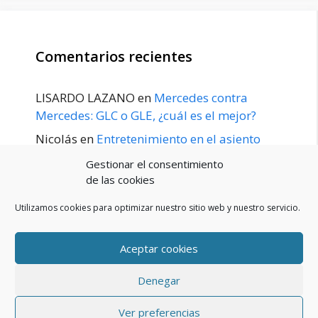
Comentarios recientes
LISARDO LAZANO
en
Mercedes contra
Mercedes: GLC o GLE, ¿cuál es el mejor?
Nicolás
en
Entretenimiento en el asiento
trasero para el GLE / GLS disponible a
Gestionar el consentimiento
principios de 2020
de las cookies
Utilizamos cookies para optimizar nuestro sitio web y nuestro servicio.
Aceptar cookies
POLÍTICA DE PRIVACIDAD
Aviso Legal
Denegar
Política de cookies (UE)
Contacto
© 2026 Blog De Mercedes-Benz En Español
• Creado con
Ver preferencias