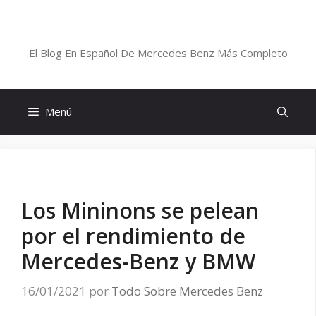
Saltar
al
Blog De Mercedes-Benz En Español
contenido
El Blog En Español De Mercedes Benz Más Completo
Menú
Los Mininons se pelean
por el rendimiento de
Mercedes-Benz y BMW
16/01/2021
por
Todo Sobre Mercedes Benz