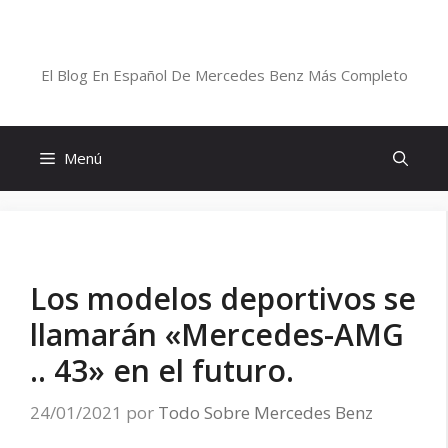
Saltar
al
Blog De Mercedes-Benz En Español
contenido
El Blog En Español De Mercedes Benz Más Completo
Menú
Los modelos deportivos se
llamarán «Mercedes-AMG
.. 43» en el futuro.
24/01/2021
por
Todo Sobre Mercedes Benz