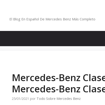
Saltar
al
Blog De Mercedes-Benz En Españ
contenido
El Blog En Español De Mercedes Benz Más Completo
Mercedes-Benz Clase
Mercedes-Benz Clas
25/01/2021
por
Todo Sobre Mercedes Benz