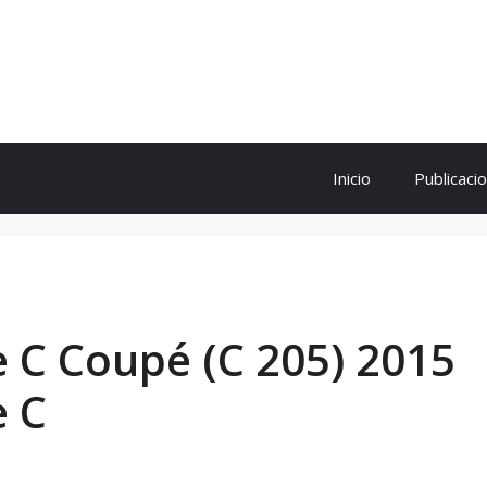
ol
Inicio
Publicaci
 C Coupé (C 205) 2015
e C