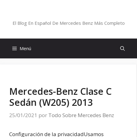
Saltar
al
Blog De Mercedes-Benz En Español
contenido
El Blog En Español De Mercedes Benz Más Completo
Menú
Mercedes-Benz Clase C
Sedán (W205) 2013
25/01/2021
por
Todo Sobre Mercedes Benz
Configuración de la privacidadUsamos