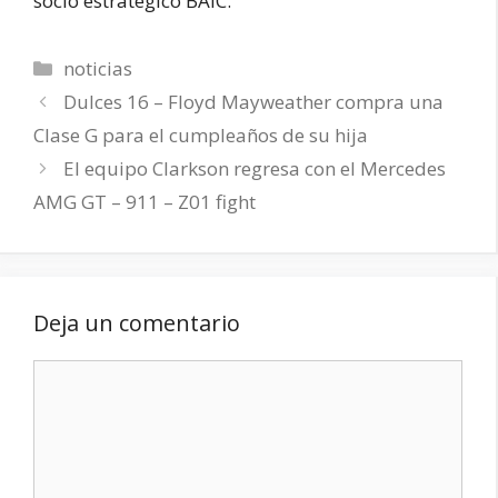
socio estratégico BAIC.
Categorías
noticias
Dulces 16 – Floyd Mayweather compra una
Clase G para el cumpleaños de su hija
El equipo Clarkson regresa con el Mercedes
AMG GT – 911 – Z01 fight
Deja un comentario
Comentario