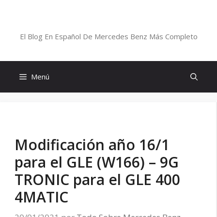
Saltar
al
Blog De Mercedes-Benz En Español
contenido
El Blog En Español De Mercedes Benz Más Completo
Menú
Modificación año 16/1
para el GLE (W166) – 9G
TRONIC para el GLE 400
4MATIC