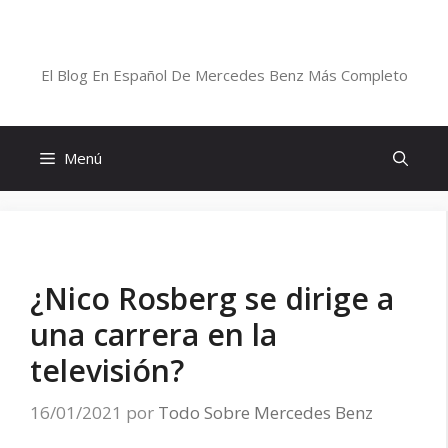
Saltar
al
Blog De Mercedes-Benz En Español
contenido
El Blog En Español De Mercedes Benz Más Completo
Menú
¿Nico Rosberg se dirige a
una carrera en la
televisión?
16/01/2021
por
Todo Sobre Mercedes Benz