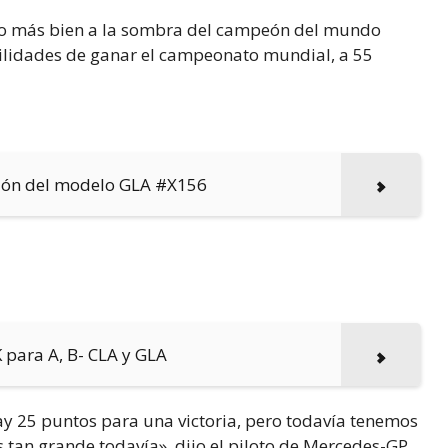
pio más bien a la sombra del campeón del mundo
ilidades de ganar el campeonato mundial, a 55
ción del modelo GLA #X156
K para A, B- CLA y GLA
ay 25 puntos para una victoria, pero todavía tenemos
 tan grande todavía», dijo el piloto de Mercedes-GP