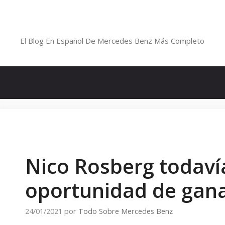
Saltar
al
Blog De Mercedes-Benz En Españ
contenido
El Blog En Español De Mercedes Benz Más Completo
Nico Rosberg todaví
oportunidad de gan
24/01/2021
por
Todo Sobre Mercedes Benz