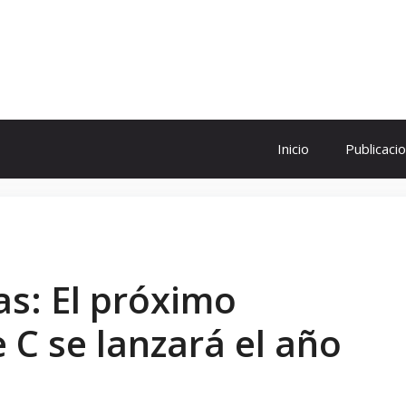
ol
Inicio
Publicaci
as: El próximo
C se lanzará el año