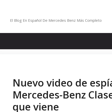
Saltar
al
Blog De Mercedes-Benz En Españ
contenido
El Blog En Español De Mercedes Benz Más Completo
Nuevo video de espí
Mercedes-Benz Clase 
que viene