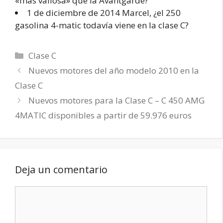
«más valiosa» que la Avantgarde?
1 de diciembre de 2014 Marcel, ¿el 250
gasolina 4-matic todavía viene en la clase C?
Categorías
Clase C
Nuevos motores del año modelo 2010 en la
Clase C
Nuevos motores para la Clase C – C 450 AMG
4MATIC disponibles a partir de 59.976 euros
Deja un comentario
Comentario