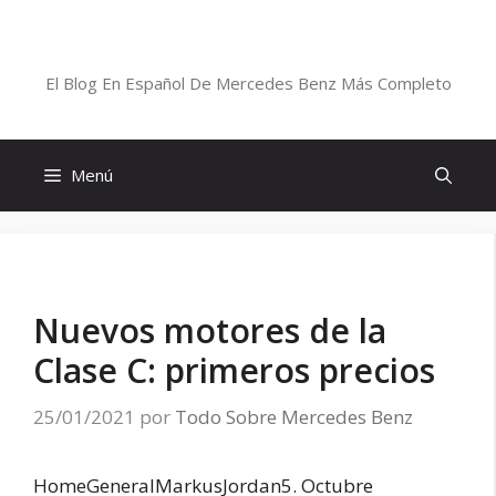
Saltar
al
Blog De Mercedes-Benz En Español
contenido
El Blog En Español De Mercedes Benz Más Completo
Menú
Nuevos motores de la
Clase C: primeros precios
25/01/2021
por
Todo Sobre Mercedes Benz
HomeGeneralMarkus
Jordan5. Octubre