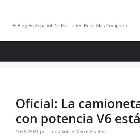
Saltar
al
Blog De Mercedes-Benz En Españ
contenido
El Blog En Español De Mercedes Benz Más Completo
Oficial: La camionet
con potencia V6 está
16/01/2021
por
Todo Sobre Mercedes Benz