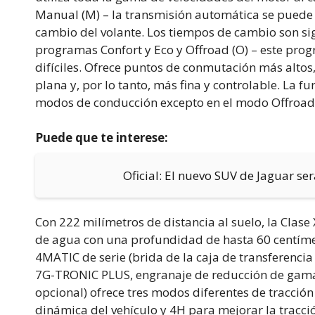
Manual (M) – la transmisión automática se pued
cambio del volante. Los tiempos de cambio son sig
programas Confort y Eco y Offroad (O) – este pro
difíciles. Ofrece puntos de conmutación más altos
plana y, por lo tanto, más fina y controlable. La f
modos de conducción excepto en el modo Offroad 
Puede que te interese:
Oficial: El nuevo SUV de Jaguar se
Con 222 milímetros de distancia al suelo, la Clas
de agua con una profundidad de hasta 60 centímet
4MATIC de serie (brida de la caja de transferenci
7G-TRONIC PLUS, engranaje de reducción de gama b
opcional) ofrece tres modos diferentes de tracció
dinámica del vehículo y 4H para mejorar la tracci