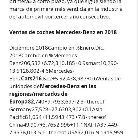
primera» a corto plazo, ya que sigue siendo la
marca de primera más vendida en la industria
del automóvil por tercer año consecutivo.
Ventas de coches Mercedes-Benz en 2018
Diciembre 2018Cambio en %Enero.Dic.
2018Cambio en %Mercedes-
Benz206,532+6.72,310,185+0.9smart10,290-
13.5128,802-4.6Mercedes-
Benz
Cars216
,822+5.52,438,987+0.6
Ventas de
unidades de
Mercedes-Benz en las
regiones/mercados de
Europa82
,740+9.7933,697-2.3- thereof
Germany27,528+27.6303,862+0.1Asia-
Pacific81,054+11.5943,473+7.8- thereof
China49,907+3.7652,996+11.1NAFTA37,449-
7.3378,013-5.6- thereof USA32,016-9.1315,959-