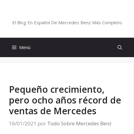
Saltar
al
Blog De Mercedes-Benz En Español
contenido
El Blog En Español De Mercedes Benz Más Completo
Menú
Pequeño crecimiento,
pero ocho años récord de
ventas de Mercedes
16/01/2021
por
Todo Sobre Mercedes Benz