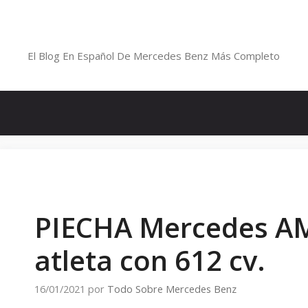
Saltar
al
Blog De Mercedes-Benz En Españ
contenido
El Blog En Español De Mercedes Benz Más Completo
PIECHA Mercedes AM
atleta con 612 cv.
16/01/2021
por
Todo Sobre Mercedes Benz