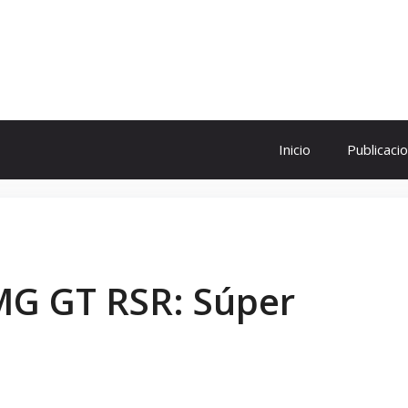
ol
Inicio
Publicaci
G GT RSR: Súper