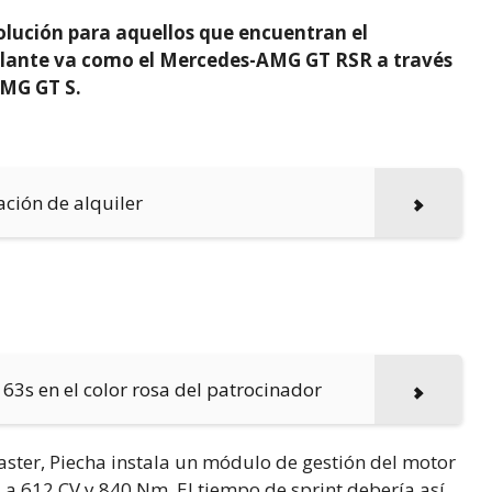
olución para aquellos que encuentran el
llante va como el Mercedes-AMG GT RSR a través
AMG GT S.
ción de alquiler
63s en el color rosa del patrocinador
aster, Piecha instala un módulo de gestión del motor
s a 612 CV y 840 Nm. El tiempo de sprint debería así