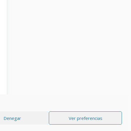
Denegar
Ver preferencias
RIVACIDAD
Aviso Legal
Política de cookies (UE)
Contacto