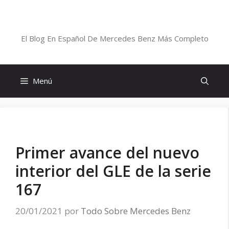
Saltar
al
Blog De Mercedes-Benz En Español
contenido
El Blog En Español De Mercedes Benz Más Completo
Menú
Primer avance del nuevo
interior del GLE de la serie
167
20/01/2021
por
Todo Sobre Mercedes Benz