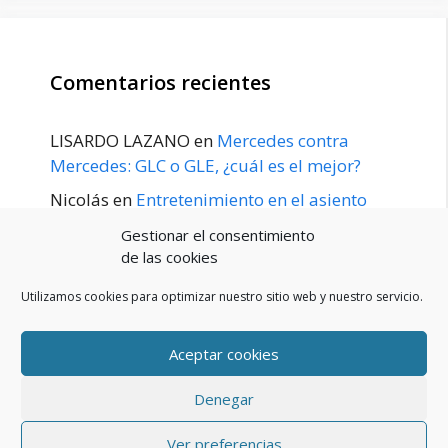
Comentarios recientes
LISARDO LAZANO
en
Mercedes contra
Mercedes: GLC o GLE, ¿cuál es el mejor?
Nicolás
en
Entretenimiento en el asiento
trasero para el GLE / GLS disponible a
Gestionar el consentimiento
principios de 2020
de las cookies
Utilizamos cookies para optimizar nuestro sitio web y nuestro servicio.
Aceptar cookies
POLÍTICA DE PRIVACIDAD
Aviso Legal
Denegar
Política de cookies (UE)
Contacto
© 2026 Blog De Mercedes-Benz En Español
• Creado con
Ver preferencias