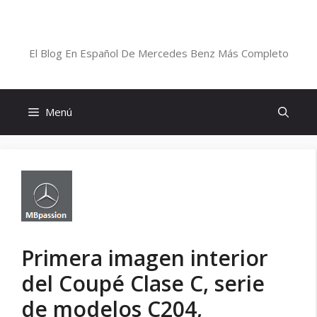
Saltar
al
Blog De Mercedes-Benz En Español
contenido
El Blog En Español De Mercedes Benz Más Completo
Menú
Primera imagen interior
del Coupé Clase C, serie
de modelos C204,