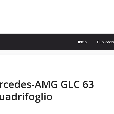
ol
Inicio
Publicaci
ercedes-AMG GLC 63
uadrifoglio