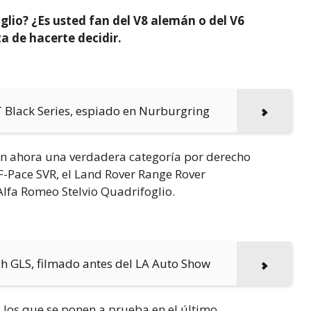
lio? ¿Es usted fan del V8 alemán o del V6
a de hacerte decidir.
 Black Series, espiado en Nurburgring
on ahora una verdadera categoría por derecho
F-Pace SVR, el Land Rover Range Rover
lfa Romeo Stelvio Quadrifoglio.
h GLS, filmado antes del LA Auto Show
 los que se ponen a prueba en el último