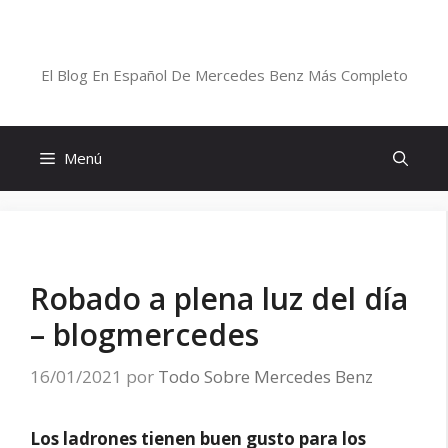
Saltar
al
Blog De Mercedes-Benz En Español
contenido
El Blog En Español De Mercedes Benz Más Completo
Menú
Robado a plena luz del día
– blogmercedes
16/01/2021
por
Todo Sobre Mercedes Benz
Los ladrones tienen buen gusto para los