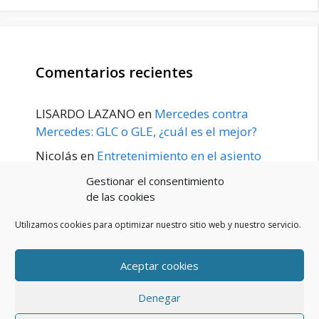
Comentarios recientes
LISARDO LAZANO
en
Mercedes contra
Mercedes: GLC o GLE, ¿cuál es el mejor?
Nicolás
en
Entretenimiento en el asiento
trasero para el GLE / GLS disponible a
Gestionar el consentimiento
principios de 2020
de las cookies
Utilizamos cookies para optimizar nuestro sitio web y nuestro servicio.
Aceptar cookies
POLÍTICA DE PRIVACIDAD
Aviso Legal
Denegar
Política de cookies (UE)
Contacto