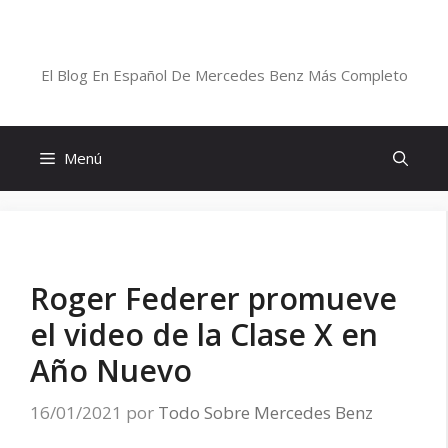
Saltar
al
Blog De Mercedes-Benz En Español
contenido
El Blog En Español De Mercedes Benz Más Completo
Menú
Roger Federer promueve
el video de la Clase X en
Año Nuevo
16/01/2021
por
Todo Sobre Mercedes Benz