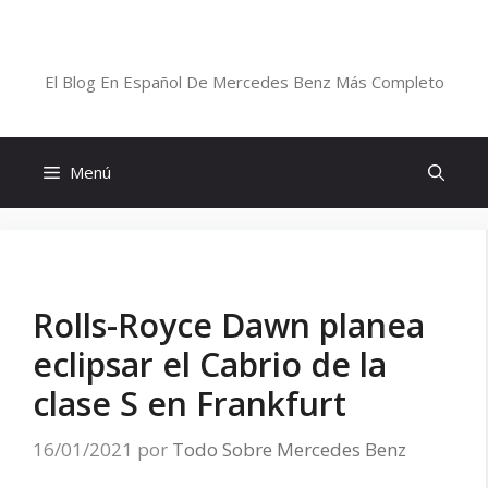
Saltar
al
Blog De Mercedes-Benz En Español
contenido
El Blog En Español De Mercedes Benz Más Completo
Menú
Rolls-Royce Dawn planea
eclipsar el Cabrio de la
clase S en Frankfurt
16/01/2021
por
Todo Sobre Mercedes Benz