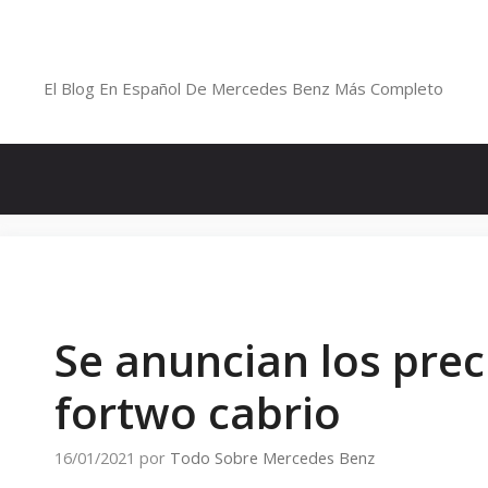
Saltar
al
Blog De Mercedes-Benz En Españ
contenido
El Blog En Español De Mercedes Benz Más Completo
Se anuncian los prec
fortwo cabrio
16/01/2021
por
Todo Sobre Mercedes Benz