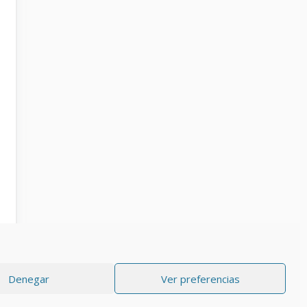
Denegar
Ver preferencias
RIVACIDAD
Aviso Legal
Política de cookies (UE)
Contacto