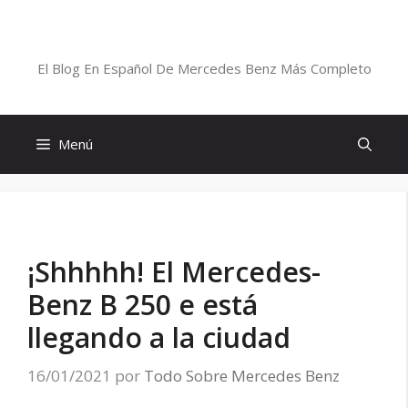
Saltar
al
Blog De Mercedes-Benz En Español
contenido
El Blog En Español De Mercedes Benz Más Completo
Menú
¡Shhhhh! El Mercedes-
Benz B 250 e está
llegando a la ciudad
16/01/2021
por
Todo Sobre Mercedes Benz