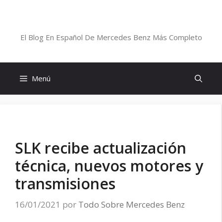
Saltar
al
Blog De Mercedes-Benz En Español
contenido
El Blog En Español De Mercedes Benz Más Completo
Menú
SLK recibe actualización
técnica, nuevos motores y
transmisiones
16/01/2021
por
Todo Sobre Mercedes Benz