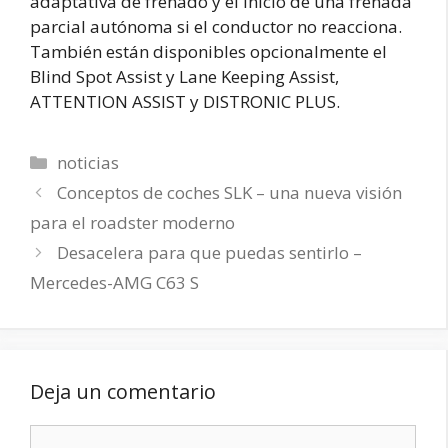
adaptativa de frenado y el inicio de una frenada
parcial autónoma si el conductor no reacciona.
También están disponibles opcionalmente el
Blind Spot Assist y Lane Keeping Assist,
ATTENTION ASSIST y DISTRONIC PLUS.
Categorías
noticias
Conceptos de coches SLK – una nueva visión
para el roadster moderno
Desacelera para que puedas sentirlo –
Mercedes-AMG C63 S
Deja un comentario
Comentario