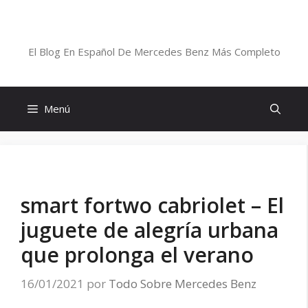
Saltar
al
Blog De Mercedes-Benz En Español
contenido
El Blog En Español De Mercedes Benz Más Completo
Menú
smart fortwo cabriolet – El
juguete de alegría urbana
que prolonga el verano
16/01/2021
por
Todo Sobre Mercedes Benz