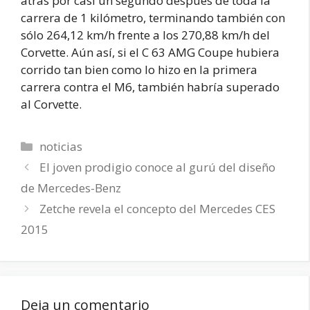
atrás por casi un segundo después de toda la
carrera de 1 kilómetro, terminando también con
sólo 264,12 km/h frente a los 270,88 km/h del
Corvette. Aún así, si el C 63 AMG Coupe hubiera
corrido tan bien como lo hizo en la primera
carrera contra el M6, también habría superado
al Corvette.
Categorías
noticias
El joven prodigio conoce al gurú del diseño
de Mercedes-Benz
Zetche revela el concepto del Mercedes CES
2015
Deja un comentario