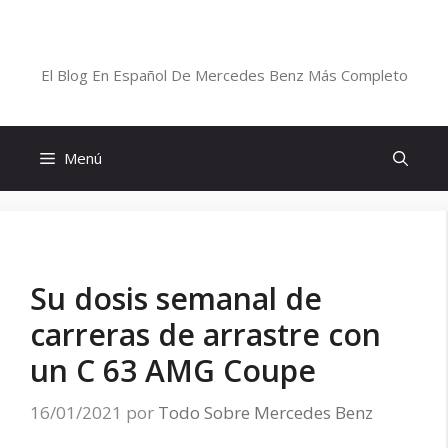
Saltar
al
Blog De Mercedes-Benz En Español
contenido
El Blog En Español De Mercedes Benz Más Completo
Menú
Su dosis semanal de
carreras de arrastre con
un C 63 AMG Coupe
16/01/2021
por
Todo Sobre Mercedes Benz