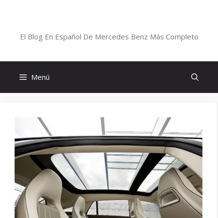
Saltar
al
Blog De Mercedes-Benz En Español
contenido
El Blog En Español De Mercedes Benz Más Completo
Menú