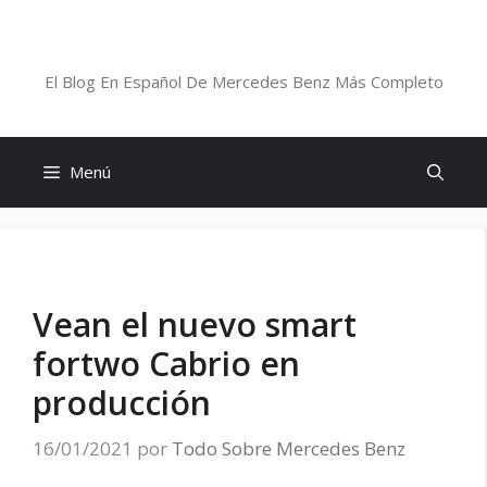
Saltar
al
Blog De Mercedes-Benz En Español
contenido
El Blog En Español De Mercedes Benz Más Completo
Menú
Vean el nuevo smart
fortwo Cabrio en
producción
16/01/2021
por
Todo Sobre Mercedes Benz