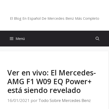
Saltar
al
Blog De Mercedes-Benz En Español
contenido
El Blog En Español De Mercedes Benz Más Completo
Menú
Ver en vivo: El Mercedes-
AMG F1 W09 EQ Power+
está siendo revelado
16/01/2021
por
Todo Sobre Mercedes Benz