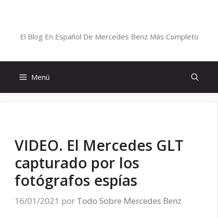
Saltar
al
Blog De Mercedes-Benz En Español
contenido
El Blog En Español De Mercedes Benz Más Completo
Menú
VIDEO. El Mercedes GLT
capturado por los
fotógrafos espías
16/01/2021
por
Todo Sobre Mercedes Benz