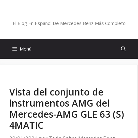
Saltar
al
Blog De Mercedes-Benz En Español
contenido
El Blog En Español De Mercedes Benz Más Completo
Menú
Vista del conjunto de
instrumentos AMG del
Mercedes-AMG GLE 63 (S)
4MATIC