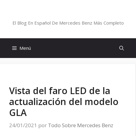
Saltar
al
Blog De Mercedes-Benz En Español
contenido
El Blog En Español De Mercedes Benz Más Completo
Menú
Vista del faro LED de la
actualización del modelo
GLA
24/01/2021
por
Todo Sobre Mercedes Benz