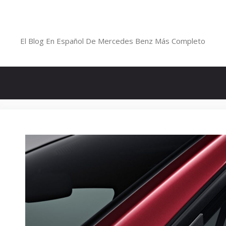
Saltar
al
Blog De Mercedes-Benz En Españ
contenido
El Blog En Español De Mercedes Benz Más Completo