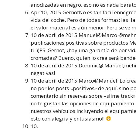
anodizadas en negro, eso no es nada barato
Apr 10, 2015 GernotNo es tan fácil ennegre
vida del coche. Pero de todas formas: las lla
el valor material es aún menor. Pero se ve m
10 de abril de 2015 Manuel@Marco @mehrz
publicaciones positivas sobre productos Me
ti :))PS: Gernot, ¿hay una garantía de por v
cromadas? Bueno, quien lo crea será bende
10 de abril de 2015 Dominic@ Manuel,meh
negativas!
10 de abril de 2015 Marco@Manuel: Lo creas
no por los posts «positivos» de aquí, sino 
comentario sin reservas sobre «slime track»
no te gustan las opciones de equipamiento 
nuestros vehículos incluyendo el equipamien
esto con alegría y entusiasmo!!
10.