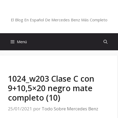
Saltar
al
Blog De Mercedes-Benz En Español
contenido
El Blog En Español De Mercedes Benz Más Completo
Menú
1024_w203 Clase C con
9+10,5×20 negro mate
completo (10)
25/01/2021
por
Todo Sobre Mercedes Benz