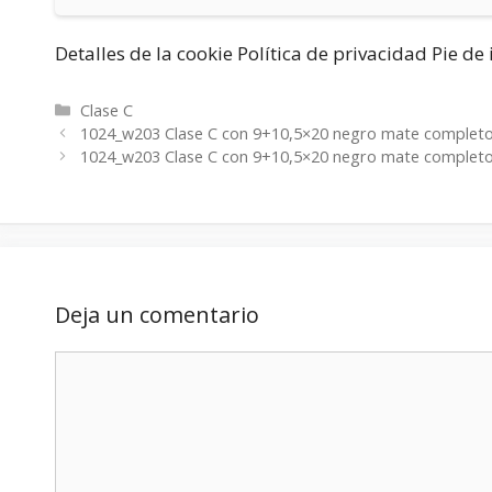
Detalles de la cookie Política de privacidad Pie d
Categorías
Clase C
1024_w203 Clase C con 9+10,5×20 negro mate completo
1024_w203 Clase C con 9+10,5×20 negro mate completo
Deja un comentario
Comentario