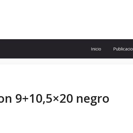
ol
Inicio
Publicaci
on 9+10,5×20 negro