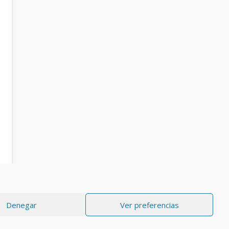
Denegar
Ver preferencias
RIVACIDAD
Aviso Legal
Política de cookies (UE)
Contacto