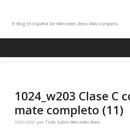
Saltar
al
Blog De Mercedes-Benz En Españ
contenido
El Blog En Español De Mercedes Benz Más Completo
1024_w203 Clase C c
mate completo (11)
25/01/2021
por
Todo Sobre Mercedes Benz