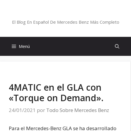
Saltar
al
Blog De Mercedes-Benz En Español
contenido
El Blog En Español De Mercedes Benz Más Completo
Menú
4MATIC en el GLA con
«Torque on Demand».
24/01/2021
por
Todo Sobre Mercedes Benz
Para el Mercedes-Benz GLA se ha desarrollado