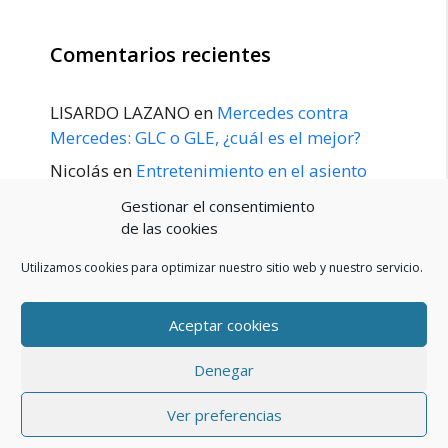
Comentarios recientes
LISARDO LAZANO
en
Mercedes contra
Mercedes: GLC o GLE, ¿cuál es el mejor?
Nicolás
en
Entretenimiento en el asiento
trasero para el GLE / GLS disponible a
Gestionar el consentimiento
principios de 2020
de las cookies
Utilizamos cookies para optimizar nuestro sitio web y nuestro servicio.
Aceptar cookies
POLÍTICA DE PRIVACIDAD
Aviso Legal
Denegar
Política de cookies (UE)
Contacto
© 2026 Blog De Mercedes-Benz En Español
• Creado con
Ver preferencias
GeneratePress