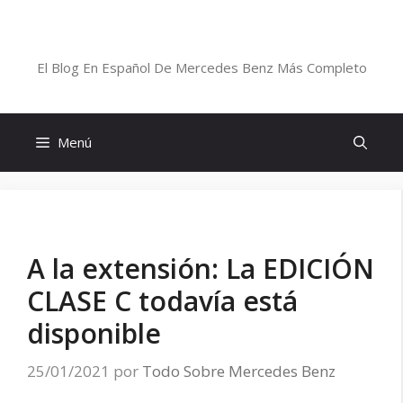
Saltar
al
Blog De Mercedes-Benz En Español
contenido
El Blog En Español De Mercedes Benz Más Completo
Menú
A la extensión: La EDICIÓN
CLASE C todavía está
disponible
25/01/2021
por
Todo Sobre Mercedes Benz