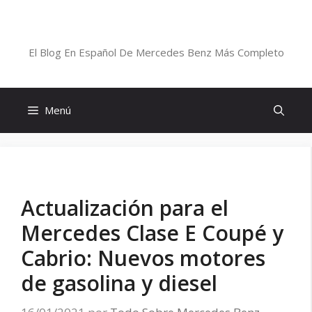
Saltar
al
Blog De Mercedes-Benz En Español
contenido
El Blog En Español De Mercedes Benz Más Completo
Menú
Actualización para el
Mercedes Clase E Coupé y
Cabrio: Nuevos motores
de gasolina y diesel