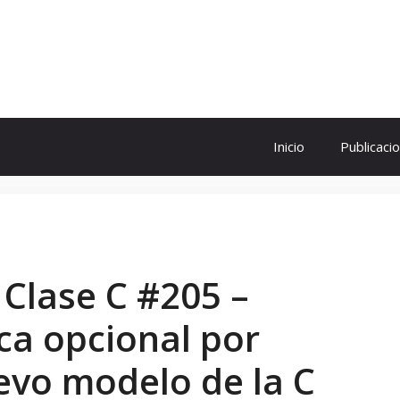
ol
Inicio
Publicaci
 Clase C #205 –
a opcional por
evo modelo de la C