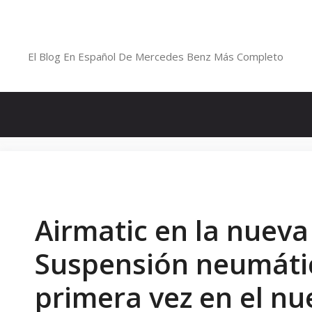
Saltar
al
Blog De Mercedes-Benz En Españ
contenido
El Blog En Español De Mercedes Benz Más Completo
Airmatic en la nueva
Suspensión neumátic
primera vez en el nu