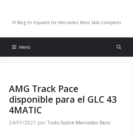
Saltar
al
Blog De Mercedes-Benz En Español
contenido
El Blog En Español De Mercedes Benz Más Completo
Menú
AMG Track Pace
disponible para el GLC 43
4MATIC
24/01/2021
por
Todo Sobre Mercedes Benz