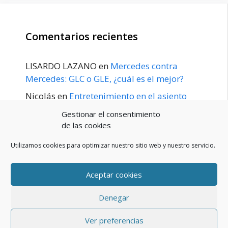
Comentarios recientes
LISARDO LAZANO
en
Mercedes contra
Mercedes: GLC o GLE, ¿cuál es el mejor?
Nicolás
en
Entretenimiento en el asiento
trasero para el GLE / GLS disponible a
Gestionar el consentimiento
principios de 2020
de las cookies
Utilizamos cookies para optimizar nuestro sitio web y nuestro servicio.
Aceptar cookies
POLÍTICA DE PRIVACIDAD
Aviso Legal
Denegar
Política de cookies (UE)
Contacto
© 2026 Blog De Mercedes-Benz En Español
• Creado con
Ver preferencias