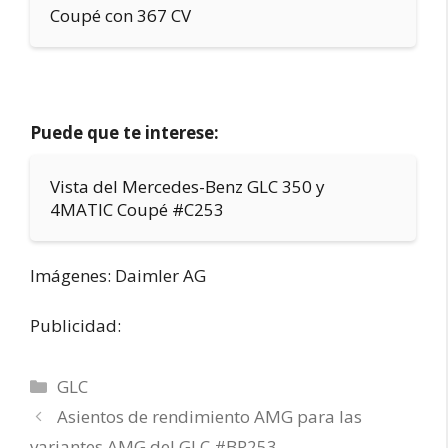
Coupé con 367 CV
Puede que te interese:
Vista del Mercedes-Benz GLC 350 y
4MATIC Coupé #C253
Imágenes: Daimler AG
Publicidad:
Categorías
GLC
Asientos de rendimiento AMG para las
variantes AMG del GLC #BR253