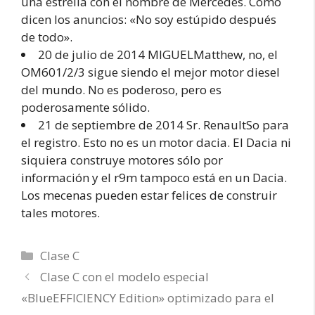
una estrella con el nombre de Mercedes. Como
dicen los anuncios: «No soy estúpido después
de todo».
20 de julio de 2014 MIGUELMatthew, no, el
OM601/2/3 sigue siendo el mejor motor diesel
del mundo. No es poderoso, pero es
poderosamente sólido.
21 de septiembre de 2014 Sr. RenaultSo para
el registro. Esto no es un motor dacia. El Dacia ni
siquiera construye motores sólo por
información y el r9m tampoco está en un Dacia.
Los mecenas pueden estar felices de construir
tales motores.
Categorías
Clase C
Clase C con el modelo especial
«BlueEFFICIENCY Edition» optimizado para el