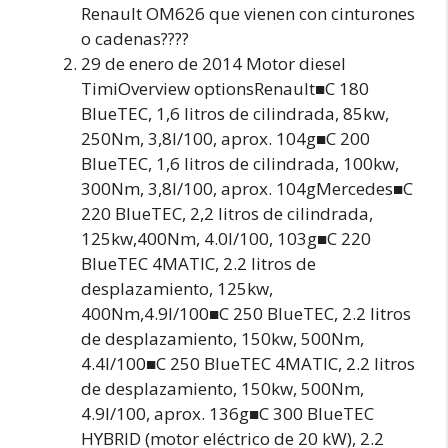
Renault OM626 que vienen con cinturones
o cadenas????
29 de enero de 2014 Motor diesel
TimiOverview optionsRenault■C 180
BlueTEC, 1,6 litros de cilindrada, 85kw,
250Nm, 3,8l/100, aprox. 104g■C 200
BlueTEC, 1,6 litros de cilindrada, 100kw,
300Nm, 3,8l/100, aprox. 104gMercedes■C
220 BlueTEC, 2,2 litros de cilindrada,
125kw,400Nm, 4.0l/100, 103g■C 220
BlueTEC 4MATIC, 2.2 litros de
desplazamiento, 125kw,
400Nm,4.9l/100■C 250 BlueTEC, 2.2 litros
de desplazamiento, 150kw, 500Nm,
4.4l/100■C 250 BlueTEC 4MATIC, 2.2 litros
de desplazamiento, 150kw, 500Nm,
4.9l/100, aprox. 136g■C 300 BlueTEC
HYBRID (motor eléctrico de 20 kW), 2.2