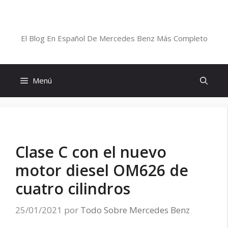
Saltar
al
Blog De Mercedes-Benz En Español
contenido
El Blog En Español De Mercedes Benz Más Completo
Menú
Clase C con el nuevo
motor diesel OM626 de
cuatro cilindros
25/01/2021
por
Todo Sobre Mercedes Benz