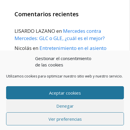
Comentarios recientes
LISARDO LAZANO
en
Mercedes contra
Mercedes: GLC o GLE, ¿cuál es el mejor?
Nicolás
en
Entretenimiento en el asiento
trasero para el GLE / GLS disponible a
Gestionar el consentimiento
principios de 2020
de las cookies
Utilizamos cookies para optimizar nuestro sitio web y nuestro servicio.
Aceptar cookies
POLÍTICA DE PRIVACIDAD
Aviso Legal
Denegar
Política de cookies (UE)
Contacto
© 2026 Blog De Mercedes-Benz En Español
• Creado con
Ver preferencias
GeneratePress