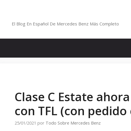
Saltar
al
Blog De Mercedes-Benz En Españ
contenido
El Blog En Español De Mercedes Benz Más Completo
Clase C Estate ahora
con TFL (con pedido 
25/01/2021
por
Todo Sobre Mercedes Benz