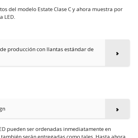
os del modelo Estate Clase C y ahora muestra por
ía LED.
a de producción con llantas estándar de
ign
a LED pueden ser ordenadas inmediatamente en
– y también serán entregadas como tales. Hasta ahora