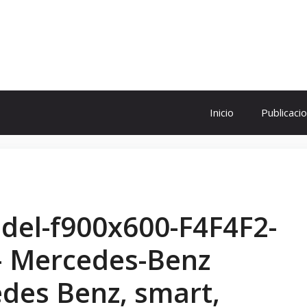
ol
Inicio
Publicaci
odel-f900x600-F4F4F2-
– Mercedes-Benz
edes Benz, smart,