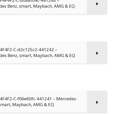
0-F4F4F2-C-d088f04c-441245 –
edes Benz, smart, Maybach, AMG & EQ
-F4F4F2-C-d2c125c2-441242 –
edes Benz, smart, Maybach, AMG & EQ
F4F4F2-C-f06e60fc-441241 – Mercedes-
 smart, Maybach, AMG & EQ