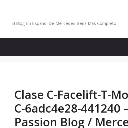
Saltar
al
Blog De Mercedes-Benz En Españ
contenido
El Blog En Español De Mercedes Benz Más Completo
Clase C-Facelift-T-M
C-6adc4e28-441240 
Passion Blog / Merc